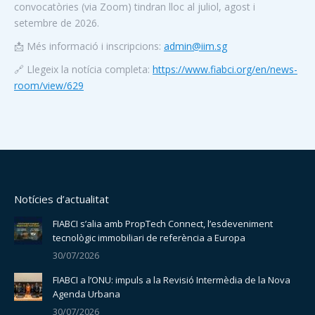
convocatòries (via Zoom) tindran lloc al juliol, agost i
setembre de 2026.
📩 Més informació i inscripcions:
admin@iim.sg
🔗 Llegeix la notícia completa:
https://www.fiabci.org/en/news-
room/view/629
Notícies d’actualitat
FIABCI s’alia amb PropTech Connect, l’esdeveniment
tecnològic immobiliari de referència a Europa
30/07/2026
FIABCI a l’ONU: impuls a la Revisió Intermèdia de la Nova
Agenda Urbana
30/07/2026