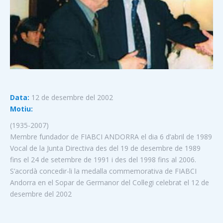
Data:
12 de desembre del 2002
Motiu:
(1935-2007)
Membre fundador de FIABCI ANDORRA el dia 6 d’abril de 1989
Vocal de la Junta Directiva des del 19 de desembre de 1989
fins el 24 de setembre de 1991 i des del 1998 fins al 2006.
S’acordà concedir-li la medalla commemorativa de FIABCI
Andorra en el Sopar de Germanor del Col·legi celebrat el 12 de
desembre del 2002