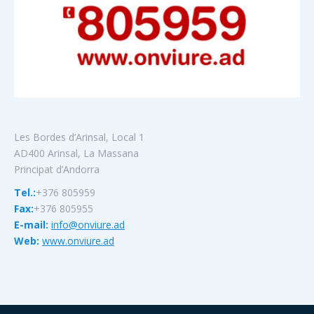
Les Bordes d’Arinsal, Local 1
AD400 Arinsal, La Massana
Principat d’Andorra
Tel.:
+376 805959
Fax:
+376 805955
E-mail:
info@onviure.ad
Web:
www.onviure.ad