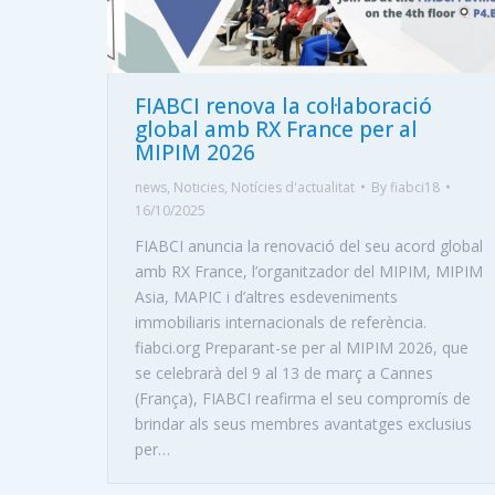
FIABCI renova la col·laboració
global amb RX France per al
MIPIM 2026
news
,
Noticies
,
Notícies d'actualitat
By
fiabci18
16/10/2025
FIABCI anuncia la renovació del seu acord global
amb RX France, l’organitzador del MIPIM, MIPIM
Asia, MAPIC i d’altres esdeveniments
immobiliaris internacionals de referència.
fiabci.org Preparant-se per al MIPIM 2026, que
se celebrarà del 9 al 13 de març a Cannes
(França), FIABCI reafirma el seu compromís de
brindar als seus membres avantatges exclusius
per…