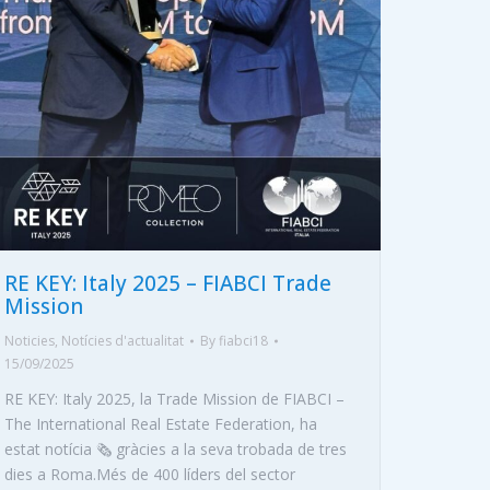
RE KEY: Italy 2025 – FIABCI Trade
Mission
Noticies
,
Notícies d'actualitat
By
fiabci18
15/09/2025
RE KEY: Italy 2025, la Trade Mission de FIABCI –
The International Real Estate Federation, ha
estat notícia 🗞️ gràcies a la seva trobada de tres
dies a Roma.Més de 400 líders del sector