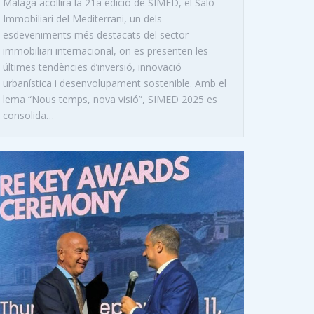
Màlaga acollirà la 21a edició de SIMED, el Saló
Immobiliari del Mediterrani, un dels
esdeveniments més destacats del sector
immobiliari internacional, on es presenten les
últimes tendències d’inversió, innovació
urbanística i desenvolupament sostenible. Amb el
lema “Nous temps, nova visió”, SIMED 2025 es
consolida…