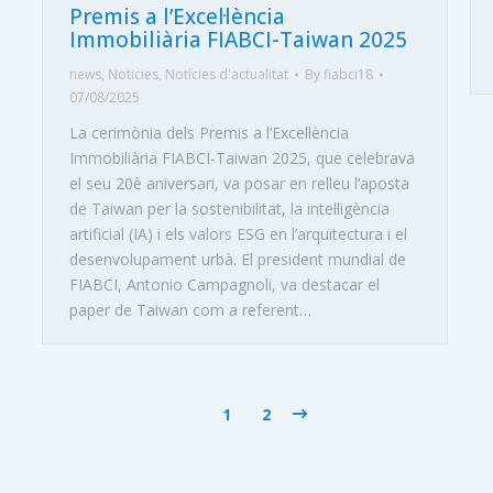
Premis a l’Excel·lència
Immobiliària FIABCI-Taiwan 2025
news
,
Noticies
,
Notícies d'actualitat
By
fiabci18
07/08/2025
La cerimònia dels Premis a l’Excel·lència
Immobiliària FIABCI-Taiwan 2025, que celebrava
el seu 20è aniversari, va posar en relleu l’aposta
de Taiwan per la sostenibilitat, la intel·ligència
artificial (IA) i els valors ESG en l’arquitectura i el
desenvolupament urbà. El president mundial de
FIABCI, Antonio Campagnoli, va destacar el
paper de Taiwan com a referent…
1
2