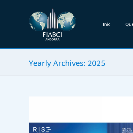
Inici
Que és
Inici
Que
Yearly Archives:
2025