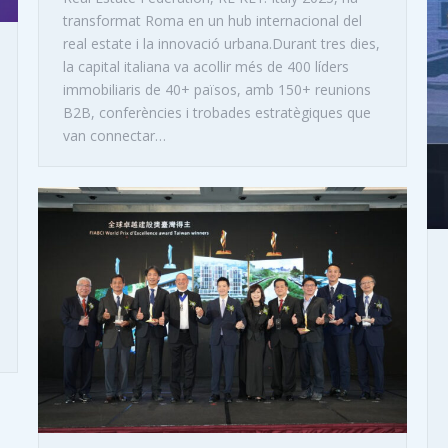
transformat Roma en un hub internacional del
real estate i la innovació urbana.Durant tres dies,
la capital italiana va acollir més de 400 líders
immobiliaris de 40+ països, amb 150+ reunions
B2B, conferències i trobades estratègiques que
van connectar…