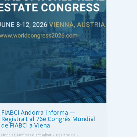
FIABCI Andorra informa —
Registra’t al 76è Congrés Mundial
de FIABCI a Viena
Noticies
,
Notícies d'actualitat
By
fiabci18