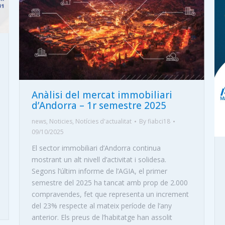
Anàlisi del mercat immobiliari
d’Andorra – 1r semestre 2025
news
,
Noticies
,
Notícies d'actualitat
By
fiabci18
09/10/2025
El sector immobiliari d’Andorra continua
mostrant un alt nivell d’activitat i solidesa.
Segons l’últim informe de l’AGIA, el primer
semestre del 2025 ha tancat amb prop de 2.000
compravendes, fet que representa un increment
del 23% respecte al mateix període de l’any
anterior. Els preus de l’habitatge han assolit