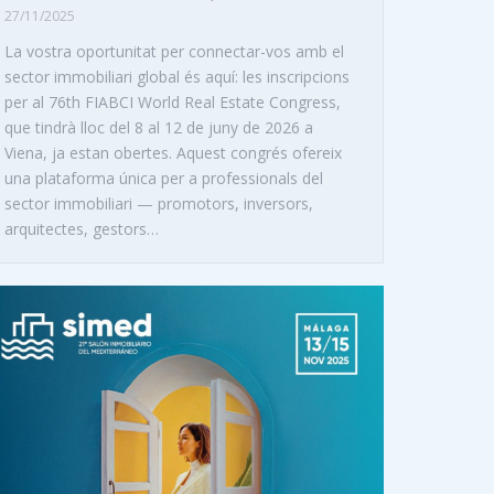
27/11/2025
La vostra oportunitat per connectar-vos amb el
sector immobiliari global és aquí: les inscripcions
per al 76th FIABCI World Real Estate Congress,
que tindrà lloc del 8 al 12 de juny de 2026 a
Viena, ja estan obertes. Aquest congrés ofereix
una plataforma única per a professionals del
sector immobiliari — promotors, inversors,
arquitectes, gestors…