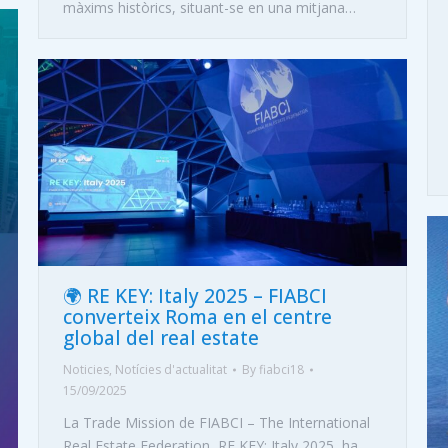
màxims històrics, situant-se en una mitjana…
🌍 RE KEY: Italy 2025 – FIABCI
converteix Roma en el centre
global del real estate
Noticies
,
Notícies d'actualitat
By
fiabci18
15/09/2025
La Trade Mission de FIABCI – The International
Real Estate Federation, RE KEY: Italy 2025, ha