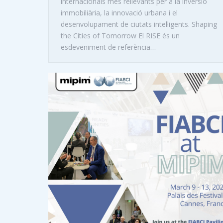
internacionals més rellevants per a la inversió
immobiliària, la innovació urbana i el
desenvolupament de ciutats intel·ligents. Shaping
the Cities of Tomorrow El RISE és un
esdeveniment de referència…