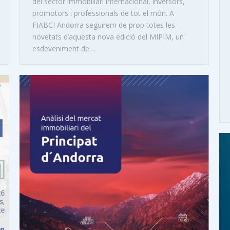
del sector immobiliari internacional, inversors,
promotors i professionals de tot el món. A
FIABCI Andorra seguirem de prop totes les
novetats d’aquesta nova edició del MIPIM, un
esdeveniment de…